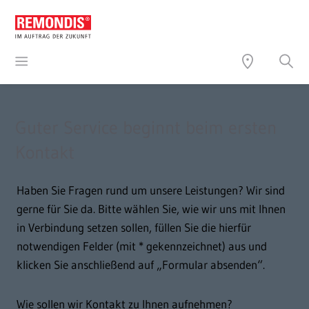
Guter Service beginnt beim ersten
Kontakt
Haben Sie Fragen rund um unsere Leistungen? Wir sind
gerne für Sie da.
Bitte wählen Sie, wie wir uns mit Ihnen
in Verbindung setzen sollen, füllen Sie die hierfür
notwendigen Felder (mit * gekennzeichnet) aus und
klicken Sie anschließend auf „Formular absenden“.
Wie sollen wir Kontakt zu Ihnen aufnehmen?